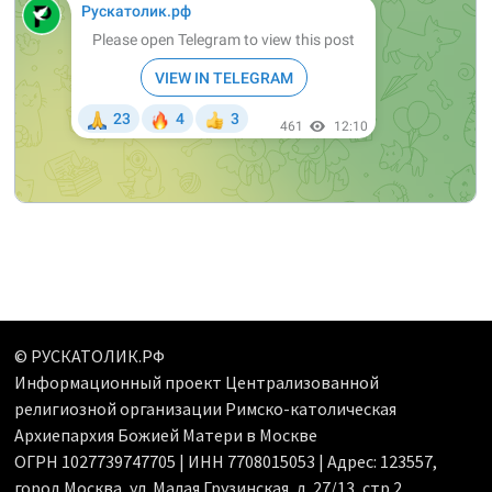
© РУСКАТОЛИК.РФ
Информационный проект Централизованной
религиозной организации Римско-католическая
Архиепархия Божией Матери в Москве
ОГРН 1027739747705 | ИНН 7708015053 | Адрес: 123557,
город Москва, ул. Малая Грузинская, д. 27/13, стр.2