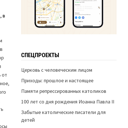
, в
м
 в
СПЕЦПРОЕКТЫ
ор
л
Церковь с человеческим лицом
ь от
Приходы: прошлое и настоящее
ное,
Памяти репрессированных католиков
ого
к
100 лет со дня рождения Иоанна Павла II
ть
Забытые католические писатели для
детей
осы