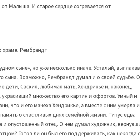
от Малыша. И старое сердце согревается от
о храме. Рембрандт
удном сыне», но уже несколько иначе. Усталый, выплака
го сына. Возможно, Рембрандт думал и о своей судьбе. 
е дети, Саския, любимая мать, Хендрикье и, наконец,
 украсивший множество его картин и офортов. Умный и
и, что и его мачеха Хендрикье, а вместе с ним умерла и
 память о счастливых днях семейной жизни. Титус едва
на и опустошенный отец. О чем думал художник, вернувш
тцом? Готов ли он был его поддерживать, как некогда 