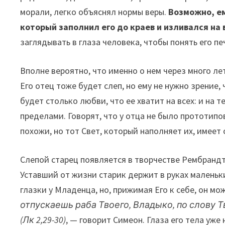
морали, легко объяснял нормы веры.
Возможно, ем
который заполнил его до краев и изливался на 
заглядывать в глаза человека, чтобы понять его п
Вполне вероятно, что именно о нем через много ле
Его отец тоже будет слеп, но ему не нужно зрение,
будет столько любви, что ее хватит на всех: и на те
пределами. Говорят, что у отца не было прототипо
похожи, но тот Свет, который наполняет их, имеет 
Слепой старец появляется в творчестве Рембрандта
Уставший от жизни старик держит в руках маленьки
глазки у Младенца, но, прижимая Его к себе, он м
отпускаешь раба Твоего, Владыко, по слову Т
(Лк 2,29-30)
, — говорит Симеон. Глаза его тела уже 