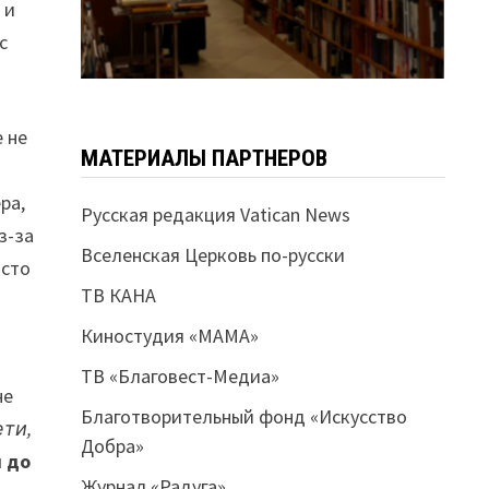
 и
с
е не
МАТЕРИАЛЫ ПАРТНЕРОВ
ра,
Русская редакция Vatican News
з-за
Вселенская Церковь по-русски
осто
ТВ КАНА
Киностудия «МАМА»
ТВ «Благовест-Медиа»
не
Благотворительный фонд «Искусство
ети,
Добра»
л до
Журнал «Радуга»