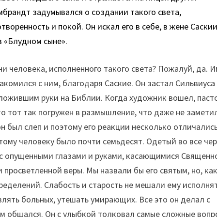
ембрандт задумывался о создании такого света,
оренность и покой. Он искал его в себе, в жене Саскии
в «Блудном сыне».
и человека, исполненного такого света? Пожалуй, да. И
комился с ним, благодаря Саские. Он застал Сильвиуса
сложившим руки на Библии. Когда художник вошел, паст
о тот так погружен в размышление, что даже не замети
он был слеп и поэтому его реакции несколько отличалис
ому человеку было почти семьдесят. Одетый во все чер
а с опущенными глазами и руками, касающимися Священн
и просветленной веры. Мы назвали бы его святым, но, ка
ределений. Слабость и старость не мешали ему исполня
влять больных, утешать умирающих. Все это он делал с
кем общался. Он с улыбкой толковал самые сложные вопр