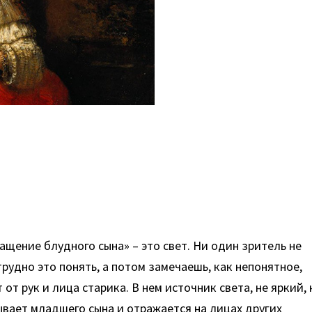
щение блудного сына» – это свет. Ни один зритель не
трудно это понять, а потом замечаешь, как непонятное,
 рук и лица старика. В нем источник света, не яркий, 
ывает младшего сына и отражается на лицах других