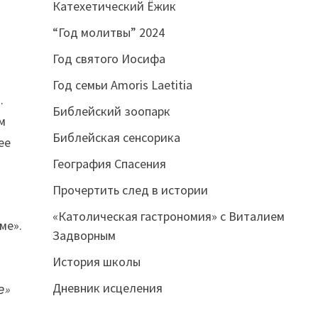
Катехетический Ёжик
“Год молитвы” 2024
Год святого Иосифа
Год семьи Amoris Laetitia
.
Библейский зоопарк
ем
Библейская сенсорика
ее
География Спасения
Прочертить след в истории
«Католическая гастрономия» с Виталием
ме».
Задворным
История школы
Дневник исцеления
е»