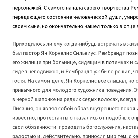
персонажей. С самого начала своего творчества Р
передающего состояние человеческой души, умиротв
своем сыне, но окончательно нашел только в отце 
Приходилось ли ему когда-нибудь встречать в жизн
был пастор Ян Корнелис Сильвиус. Рембрандт позна
его жилище при больнице, сидящим в потемках и 
сидел неподвижно, и Рембрандт уж было решил, чт
гостя. На самом деле, Ян Корнелис все слышал, но 
привычного для молодого художника поведения. Эт
в черной шапочке на редких седых волосах, всегд
Писания, он являл собой образ внутреннего покоя 
известно, протестанты отказались от подобных оп
свои обязанности: проводить богослужения, наста
радостью и, действительно, приносил мир тем, с 