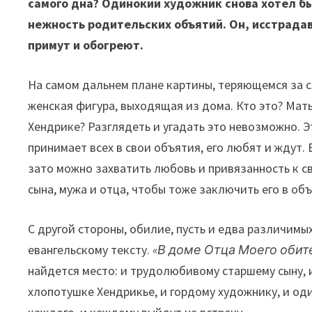
самого дна? Одинокий художник снова хотел бы
нежность родительских объятий. Он, исстрадав
примут и обогреют.
На самом дальнем плане картины, теряющемся за с
женская фигура, выходящая из дома. Кто это? Мат
Хендрике? Разглядеть и угадать это невозможно. Э
принимает всех в свои объятия, его любят и ждут. 
зато можно захватить любовь и привязанность к св
сына, мужа и отца, чтобы тоже заключить его в объ
С другой стороны, обилие, пусть и едва различимых
евангельскому тексту.
«В доме Отца Моего обите
найдется место: и трудолюбивому старшему сыну, 
хлопотушке Хендрикье, и гордому художнику, и од