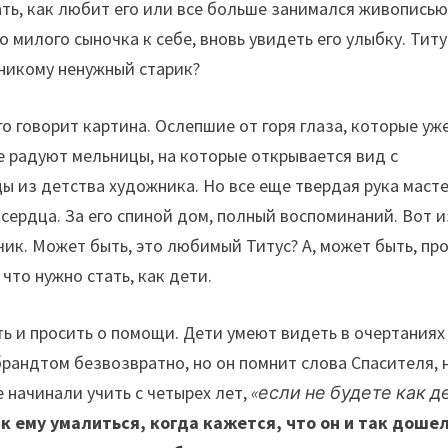
ть, как любит его или все больше занимался живописью
о милого сыночка к себе, вновь увидеть его улыбку. Титу
 никому ненужный старик?
о говорит картина. Ослепшие от горя глаза, которые уж
не радуют мельницы, на которые открывается вид с
ы из детства художника. Но все еще твердая рука масте
 сердца. За его спиной дом, полный воспоминаний. Вот и
к. Может быть, это любимый Титус? А, может быть, пр
что нужно стать, как дети.
ь и просить о помощи. Дети умеют видеть в очертаниях
брандтом безвозвратно, но он помнит слова Спасителя, 
 начинали учить с четырех лет,
«если не будете как д
к ему умалиться, когда кажется, что он и так доше