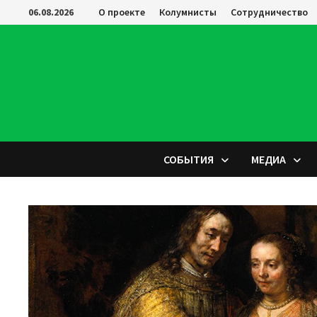
Перейти
06.08.2026
О проекте
Колумнисты
Сотрудничество
к
содержимому
СОБЫТИЯ
МЕДИА