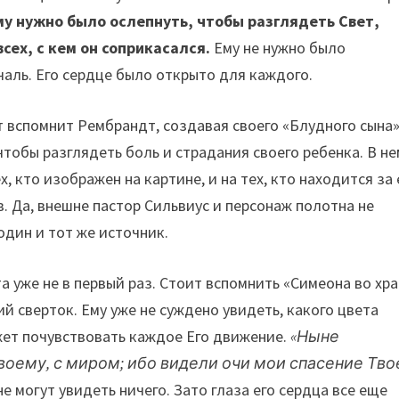
у нужно было ослепнуть, чтобы разглядеть Свет,
всех, с кем он соприкасался.
Ему не нужно было
ечаль. Его сердце было открыто для каждого.
т вспомнит Рембрандт, создавая своего «Блудного сына»
 чтобы разглядеть боль и страдания своего ребенка. В н
х, кто изображен на картине, и на тех, кто находится за 
в. Да, внешне пастор Сильвиус и персонаж полотна не
один и тот же источник.
 уже не в первый раз. Стоит вспомнить «Симеона во хра
й сверток. Ему уже не суждено увидеть, какого цвета
ожет почувствовать каждое Его движение.
«Ныне
воему, с миром; ибо видели очи мои спасение Тво
не могут увидеть ничего. Зато глаза его сердца все еще