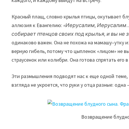
каждого, и каждому выйдут на встречу.
Красный плащ, словно крылья птицы, окутывает блу
аллюзия к Евангелию:
«Иерусалим, Иерусалим… 
собирает птенцов своих под крылья, и вы не з
одинаково важен. Она не похожа на мамашу–утку из
верную гибель, потому что цыпленок «лицом» не в
страусенок или колибри. Она готова спрятать его 
Эти размышления подводят нас к еще одной теме,
взгляда не укроется, что руки у отца разные: одна 
Возвращение блудно