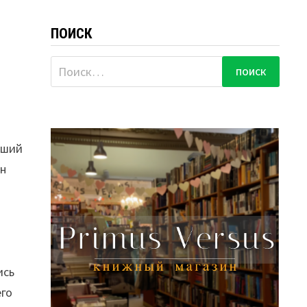
ПОИСК
Найти:
вший
Он
ись
его