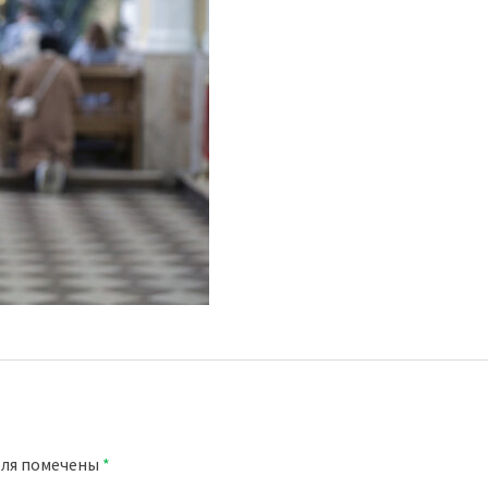
оля помечены
*