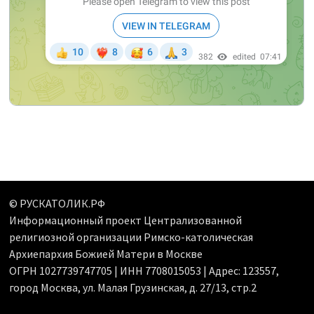
© РУСКАТОЛИК.РФ
Информационный проект Централизованной
религиозной организации Римско-католическая
Архиепархия Божией Матери в Москве
ОГРН 1027739747705 | ИНН 7708015053 | Адрес: 123557,
город Москва, ул. Малая Грузинская, д. 27/13, стр.2