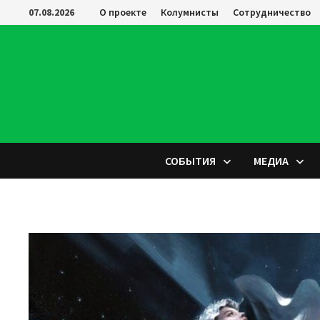
Перейти
07.08.2026
О проекте
Колумнисты
Сотрудничество
к
содержимому
СОБЫТИЯ
МЕДИА