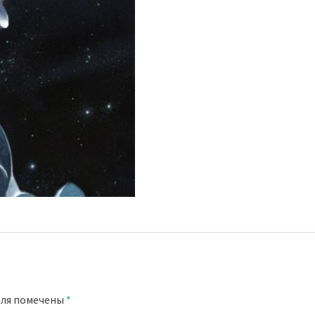
оля помечены
*