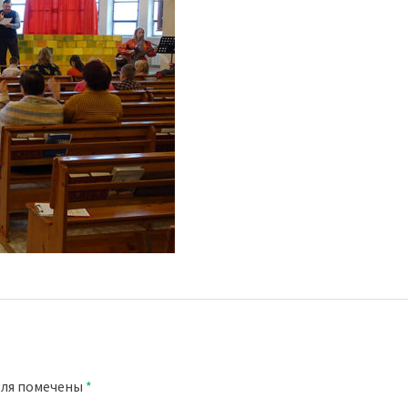
оля помечены
*