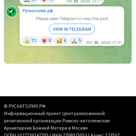
© РУСКАТОЛИК.РФ
Информационный проект Централизованной
религиозной организации Римско-католическая
Архиепархия Божией Матери в Москве
ОГРН 1027739747705 | ИНН 7708015053 | Адрес: 123557,