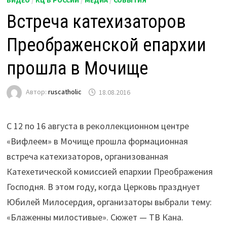
ВИДЕО
/
КЦ В РОССИИ
/
МЕДИА
/
СОБЫТИЯ
Встреча катехизаторов
Преображенской епархии
прошла в Мочище
Автор:
ruscatholic
18.08.2016
С 12 по 16 августа в реколлекционном центре
«Вифлеем» в Мочище прошла формационная
встреча катехизаторов, организованная
Катехетической комиссией епархии Преображения
Господня. В этом году, когда Церковь празднует
Юбилей Милосердия, организаторы выбрали тему:
«Блаженны милостивые». Сюжет — ТВ Кана.