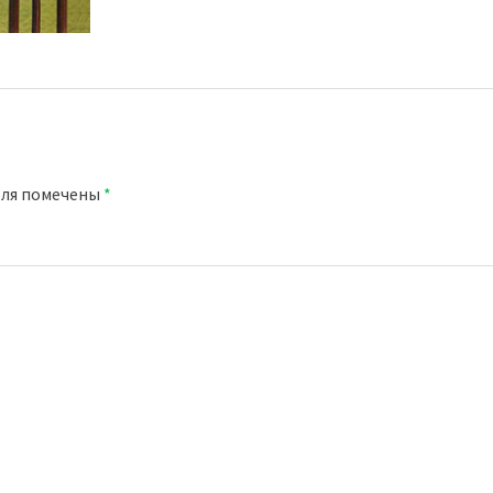
оля помечены
*