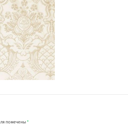
оля помечены
*