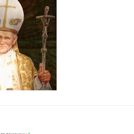
оля помечены
*