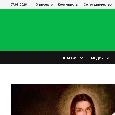
Перейти
07.08.2026
О проекте
Колумнисты
Сотрудничество
к
содержимому
СОБЫТИЯ
МЕДИА