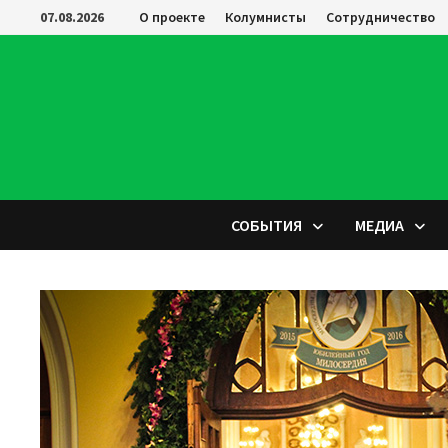
Перейти
07.08.2026
О проекте
Колумнисты
Сотрудничество
к
содержимому
СОБЫТИЯ
МЕДИА