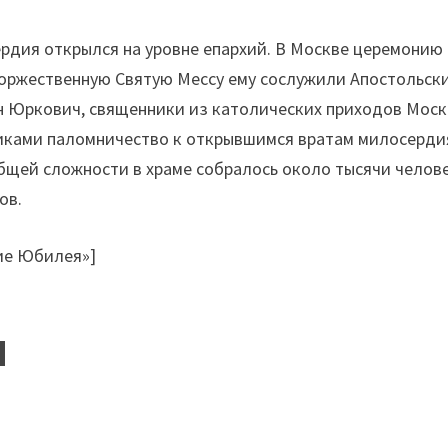
ердия открылся на уровне епархий. В Москве церемонию
торжественную Святую Мессу ему сослужили Апостольск
н Юркович, священники из католических приходов Моск
никами паломничество к открывшимся вратам милосерди
общей сложности в храме собралось около тысячи челове
ов.
тие Юбилея»]