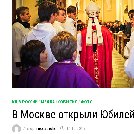
КЦ В РОССИИ
/
МЕДИА
/
СОБЫТИЯ
/
ФОТО
В Москве открыли Юбиле
Автор:
ruscatholic
14.12.2015