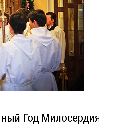
йный Год Милосердия