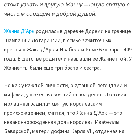
стоит узнать и другую Жанну — юную святую с
чистым сердцем и доброй душой.
Жанна Д’Арк
родилась в деревне Дореми на границе
Шампани и Лотарингии, в семье зажиточных
крестьян Жака д’Арк и Изабеллы Роме 6 января 1409
года. В детстве родители называли ее Жаннеттой
.
У
Жаннетты были еще три брата и сестра.
Но как у каждой личности, окутанной легендами и
мифами, у нее есть своя тайна рождения. Людская
молва «наградила» святую королевским
происхождением, считая, что Жанна Д’Арк — это
незаконнорожденная дочь королевы Изабеллы
Баварской, матери дофина Карла VII, отданная на