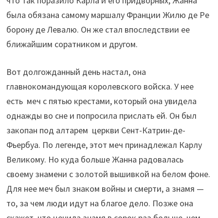
что так поразило Карла и его придворных, Жанна
была обязана самому маршалу Франции Жилю де Ре
борону де Левалю. Он же стал впоследствии ее
ближайшим соратником и другом.
Вот долгожданный день настал, она
главнокомандующая королевского войска. У нее
есть меч с пятью крестами, который она увидела
однажды во сне и попросила прислать ей. Он был
закопан под алтарем церкви Сент-Катрин-де-
Фьербуа. По легенде, этот меч принадлежал Карлу
Великому. Но куда больше Жанна радовалась
своему знамени с золотой вышивкой на белом фоне.
Для нее меч был знаком войны и смерти, а знамя —
то, за чем люди идут на благое дело. Позже она
скажет, что ценила знамя в сорок раз больше, чем